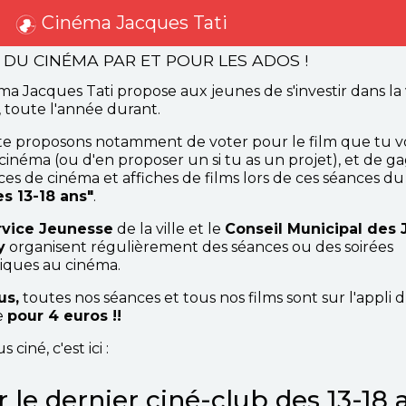
Cinéma Jacques Tati
DU CINÉMA PAR ET POUR LES ADOS !
ma Jacques Tati propose aux jeunes de s'investir dans la 
 toute l'année durant.
te proposons notamment de voter pour le film que tu v
 cinéma (ou d'en proposer un si tu as un projet), et de g
ces de cinéma et affiches de films lors de ces séances d
s 13-18 ans"
.
rvice Jeunesse
de la ville et le
Conseil Municipal des
y
organisent régulièrement des séances ou des soirées
iques au cinéma.
us,
toutes nos séances et tous nos films sont sur l'appli 
e
pour 4 euros !!
 ciné, c'est ici :
 le dernier ciné-club des 13-18 