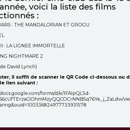
'année, voici la liste des films
ctionnés :
WARS : THE MANDALORIAN ET GROGU
EL
III : LA LIGNEE IMMORTELLE
NG NIGHTMARE 2
de David Lynch)
ter, il suffit de scanner le QR Code ci-dessous ou 
le lien suivant :
/docs.google.com/forms/d/e/1FAIpQLSd-
66cUfTErzaCiOhmMzyQQCOCrNNB5q76Ye_j_ZaLdw/vie
aring&ouid=100336824977733931578