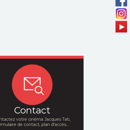
Contact
ntactez votre cinéma Jacques Tati,
rmulaire de contact, plan d'accès...