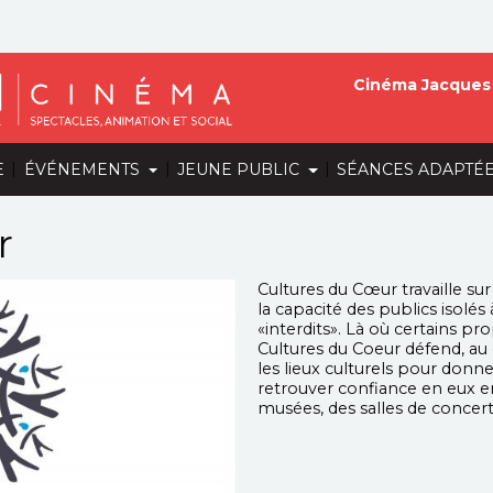
Cinéma Jacques 
|
|
|
E
ÉVÉNEMENTS
JEUNE PUBLIC
SÉANCES ADAPTÉ
r
Cultures du Cœur travaille sur 
la capacité des publics isolés 
«interdits». Là où certains pr
Cultures du Coeur défend, au 
les lieux culturels pour donn
retrouver confiance en eux en 
musées, des salles de concert