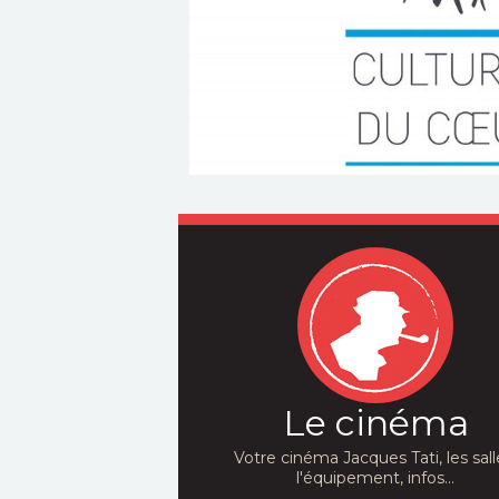
Le cinéma
Votre cinéma Jacques Tati, les sall
l'équipement, infos...