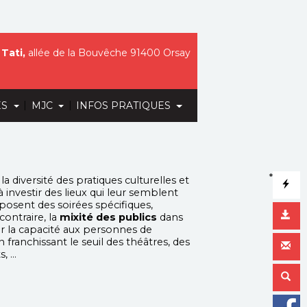
Tati,
allée de la Bouvêche 91400 Orsay
|
|
ES
MJC
INFOS PRATIQUES
*
la diversité des pratiques culturelles et
à investir des lieux qui leur semblent
oposent des soirées spécifiques,
contraire, la
mixité des publics
dans
er la capacité aux personnes de
franchissant le seuil des théâtres, des
s, …