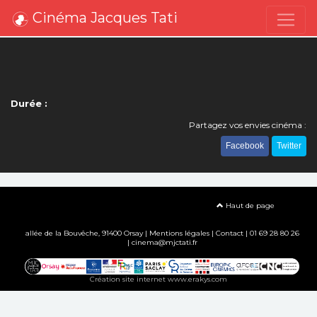
Cinéma Jacques Tati
Durée :
Partagez vos envies cinéma :
Facebook
Twitter
Haut de page
allée de la Bouvêche, 91400 Orsay |
Mentions légales
|
Contact
| 01 69 28 80 26
| cinema@mjctati.fr
Création site internet www.erakys.com