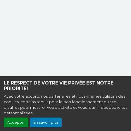
LE RESPECT DE VOTRE VIE PRIVÉE EST NOTRE
PRIORITÉ!
Avec votre accord, nos partenaires et nous-mêmes utilisons des
cookies, certains requis pour le bon fonctionnement du site,
d'autres pour mesurer votre activité et vous fournir des publicités
personnalisées.
Accepter
En savoir plus