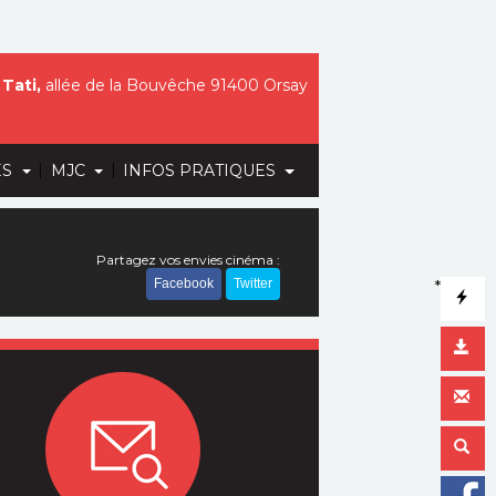
Tati,
allée de la Bouvêche 91400 Orsay
|
|
ES
MJC
INFOS PRATIQUES
Partagez vos envies cinéma :
Facebook
Twitter
*