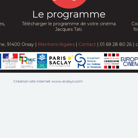
Le programme
es,
Télécharger le programme de votre cinéma
Co
Jacques Tati.
fo
he, 91400 Orsay |
Mentions légales
|
Contact
| 01 69 28 80 26 | 
Création site internet www.erakys.com