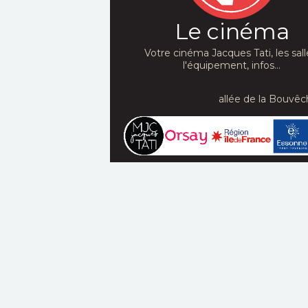
Le cinéma
Votre cinéma Jacques Tati, les sall
l'équipement, infos...
allée de la Bouvêc