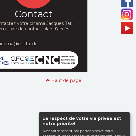
Contact
ntactez votre cinéma Jacques Tati,
rmulaire de contact, plan d'accès...
cinema@mjctati.fr
Haut de page
Le respect de votre vie privée est
notre priorité!
Avec votre accord, nos partenaires et nous-
mêmes utilisons des cookies, certains requis pour