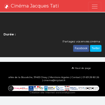
Cinéma Jacques Tati
Durée :
Partagez vos envies cinéma :
Facebook
Twitter
Haut de page
allée de la Bouvêche, 91400 Orsay |
Mentions légales
|
Contact
| 01 69 28 80 26
| cinema@mjctati.fr
Création site internet www.erakys.com