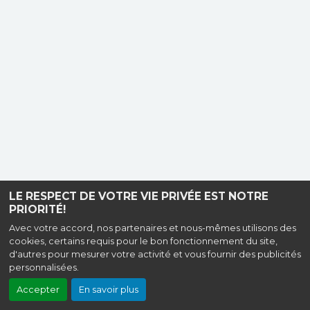
LE RESPECT DE VOTRE VIE PRIVÉE EST NOTRE
PRIORITÉ!
Avec votre accord, nos partenaires et nous-mêmes utilisons des
cookies, certains requis pour le bon fonctionnement du site,
d'autres pour mesurer votre activité et vous fournir des publicités
personnalisées.
Accepter
En savoir plus