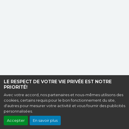
LE RESPECT DE VOTRE VIE PRIVÉE EST NOTRE
PRIORITÉ!
Avec votre accord, nos partenaires et nous-mêmes utilisons des
cookies, certains requis pour le bon fonctionnement du site,
d'autres pour mesurer votre activité et vous fournir des publicités
personnalisées.
Accepter
En savoir plus