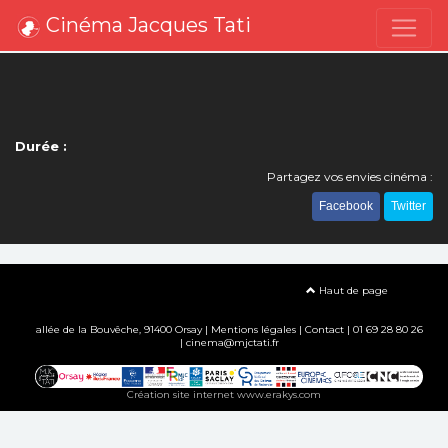
Cinéma Jacques Tati
Durée :
Partagez vos envies cinéma :
Facebook
Twitter
Haut de page
allée de la Bouvêche, 91400 Orsay |
Mentions légales
|
Contact
| 01 69 28 80 26
| cinema@mjctati.fr
Création site internet www.erakys.com