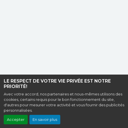
LE RESPECT DE VOTRE VIE PRIVÉE EST NOTRE
PRIORITÉ!
Avec votre accord, nos partenaires et nous-mêmes utilisons des
cookies, certains requis pour le bon fonctionnement du site,
d'autres pour mesurer votre activité et vous fournir des publicités
personnalisées.
Accepter
En savoir plus