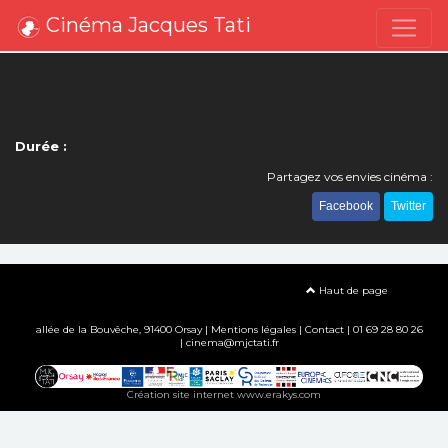
Cinéma Jacques Tati
Durée :
Partagez vos envies cinéma :
Facebook
Twitter
Haut de page
allée de la Bouvêche, 91400 Orsay |
Mentions légales
|
Contact
| 01 69 28 80 26
| cinema@mjctati.fr
Création site internet www.erakys.com