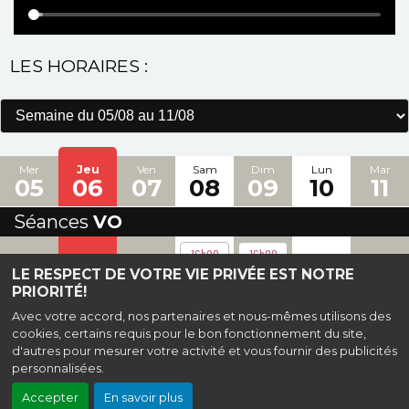
LES HORAIRES :
Mer
Jeu
Ven
Sam
Dim
Lun
Mar
05
06
07
08
09
10
11
Séances
VO
-
-
-
-
-
16h00
16h00
LE RESPECT DE VOTRE VIE PRIVÉE EST NOTRE
PRIORITÉ!
Haut de page
Avec votre accord, nos partenaires et nous-mêmes utilisons des
cookies, certains requis pour le bon fonctionnement du site,
d'autres pour mesurer votre activité et vous fournir des publicités
allée de la Bouvêche, 91400 Orsay |
Mentions légales
|
Contact
| 01 69 28 80 26
| cinema@mjctati.fr
personnalisées.
Accepter
En savoir plus