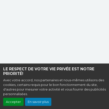
LE RESPECT DE VOTRE VIE PRIVÉE EST NOTRE
PRIORITÉ!
Avec votre accord, nos partenaires et nous-mêmes utilisons des
cookies, certains requis pour le bon fonctionnement du site,
d'autres pour mesurer votre activité et vous fournir des publicités
personnalisées.
Accepter
En savoir plus