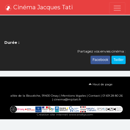
Cinéma Jacques Tati
Durée :
Partagez vos envies cinéma :
Facebook
Twitter
Haut de page
allée de la Bouvêche, 91400 Orsay |
Mentions légales
|
Contact
| 01 69 28 80 26
| cinema@mjctati.fr
Création site internet www.erakys.com