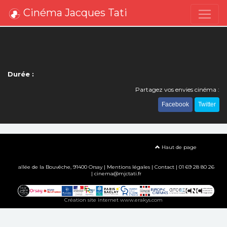
Cinéma Jacques Tati
Durée :
Partagez vos envies cinéma :
Facebook
Twitter
Haut de page
allée de la Bouvêche, 91400 Orsay |
Mentions légales
|
Contact
| 01 69 28 80 26
| cinema@mjctati.fr
Création site internet www.erakys.com