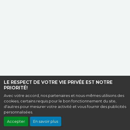
LE RESPECT DE VOTRE VIE PRIVÉE EST NOTRE
PRIORITÉ!
Avec votre accord, nos partenaires et nous-mêmes utilisons des
cookies, certains requis pour le bon fonctionnement du site,
d'autres pour mesurer votre activité et vous fournir des publicités
personnalisées.
Accepter
En savoir plus