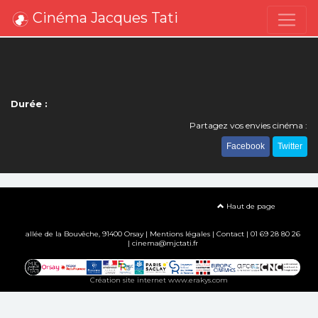
Cinéma Jacques Tati
Durée :
Partagez vos envies cinéma :
Facebook
Twitter
Haut de page
allée de la Bouvêche, 91400 Orsay |
Mentions légales
|
Contact
| 01 69 28 80 26
| cinema@mjctati.fr
Création site internet www.erakys.com