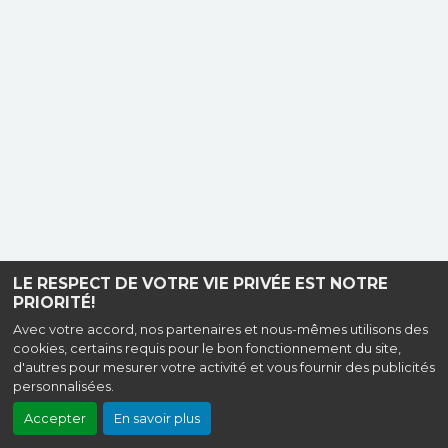
LE RESPECT DE VOTRE VIE PRIVÉE EST NOTRE
PRIORITÉ!
Avec votre accord, nos partenaires et nous-mêmes utilisons des
cookies, certains requis pour le bon fonctionnement du site,
d'autres pour mesurer votre activité et vous fournir des publicités
personnalisées.
Accepter
En savoir plus