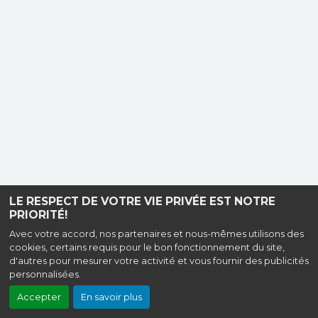
LE RESPECT DE VOTRE VIE PRIVÉE EST NOTRE
PRIORITÉ!
Avec votre accord, nos partenaires et nous-mêmes utilisons des
cookies, certains requis pour le bon fonctionnement du site,
d'autres pour mesurer votre activité et vous fournir des publicités
personnalisées.
Accepter
En savoir plus