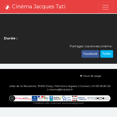
Cinéma Jacques Tati
Durée :
Partagez vos envies cinéma :
Facebook
Twitter
Haut de page
allée de la Bouvêche, 91400 Orsay |
Mentions légales
|
Contact
| 01 69 28 80 26
| cinema@mjctati.fr
Création site internet www.erakys.com