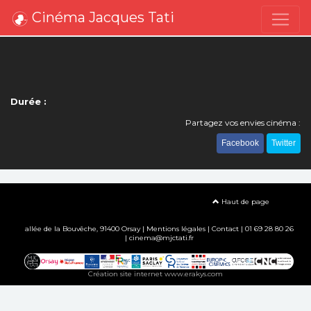
Cinéma Jacques Tati
Durée :
Partagez vos envies cinéma :
Facebook
Twitter
Haut de page
allée de la Bouvêche, 91400 Orsay |
Mentions légales
|
Contact
| 01 69 28 80 26
| cinema@mjctati.fr
Création site internet www.erakys.com