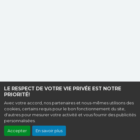
LE RESPECT DE VOTRE VIE PRIVÉE EST NOTRE
PRIORITÉ!
Avec votre accord, nos partenaires et nous-mêmes utilisons des
cookies, certains requis pour le bon fonctionnement du site,
d'autres pour mesurer votre activité et vous fournir des publicités
personnalisées.
Accepter
En savoir plus