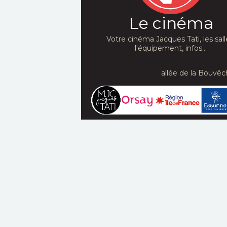
Le cinéma
Votre cinéma Jacques Tati, les sall
l'équipement, infos...
allée de la Bouvêc