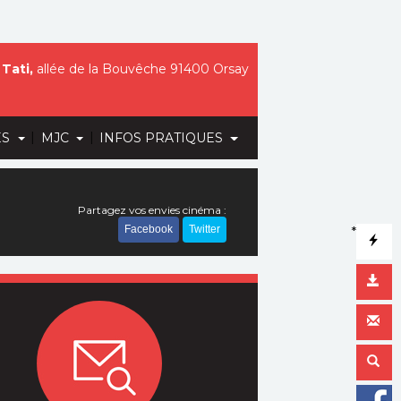
Tati,
allée de la Bouvêche 91400 Orsay
|
|
ES
MJC
INFOS PRATIQUES
Partagez vos envies cinéma :
Facebook
Twitter
*