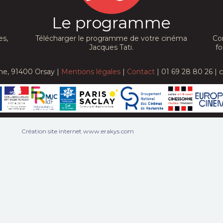
Le programme
es,
Télécharger le programme de votre cinéma
Co
Jacques Tati.
fo
he, 91400 Orsay |
Mentions légales
|
Contact
| 01 69 28 80 26 | 
Création site internet www.erakys.com