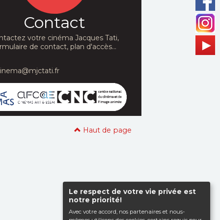
Contact
ntactez votre cinéma Jacques Tati,
rmulaire de contact, plan d'accès...
cinema@mjctati.fr
Haut de page
Le respect de votre vie privée est
notre priorité!
Avec votre accord, nos partenaires et nous-
mêmes utilisons des cookies, certains requis pour