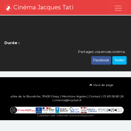
Cinéma Jacques Tati
Durée :
Partagez vos envies cinéma :
Facebook
Twitter
Haut de page
allée de la Bouvêche, 91400 Orsay |
Mentions légales
|
Contact
| 01 69 28 80 26
| cinema@mjctati.fr
Création site internet www.erakys.com