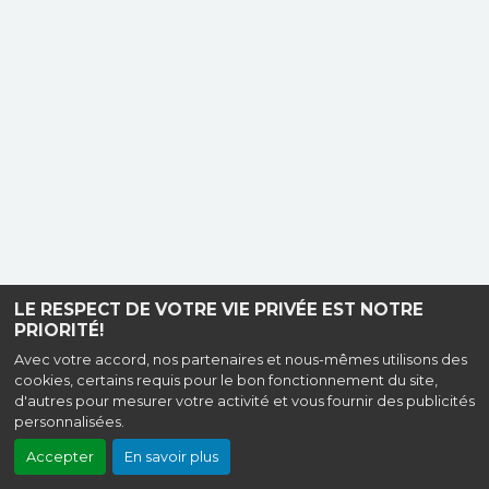
LE RESPECT DE VOTRE VIE PRIVÉE EST NOTRE
PRIORITÉ!
Avec votre accord, nos partenaires et nous-mêmes utilisons des
cookies, certains requis pour le bon fonctionnement du site,
d'autres pour mesurer votre activité et vous fournir des publicités
personnalisées.
Accepter
En savoir plus