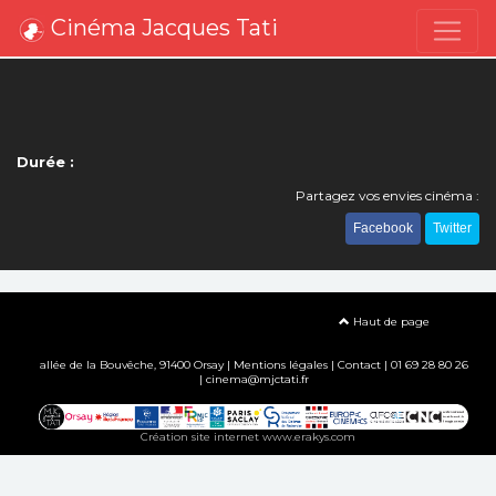
Cinéma Jacques Tati
Durée :
Partagez vos envies cinéma :
Facebook
Twitter
Haut de page
allée de la Bouvêche, 91400 Orsay |
Mentions légales
|
Contact
| 01 69 28 80 26
| cinema@mjctati.fr
Création site internet www.erakys.com