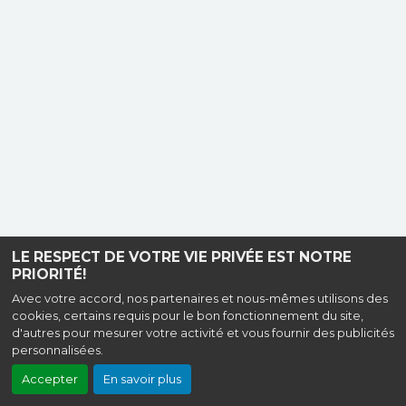
LE RESPECT DE VOTRE VIE PRIVÉE EST NOTRE
PRIORITÉ!
Avec votre accord, nos partenaires et nous-mêmes utilisons des
cookies, certains requis pour le bon fonctionnement du site,
d'autres pour mesurer votre activité et vous fournir des publicités
personnalisées.
Accepter
En savoir plus