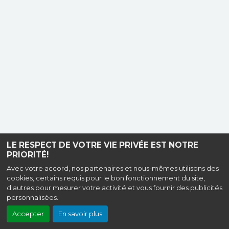
LE RESPECT DE VOTRE VIE PRIVÉE EST NOTRE
PRIORITÉ!
Avec votre accord, nos partenaires et nous-mêmes utilisons des
cookies, certains requis pour le bon fonctionnement du site,
d'autres pour mesurer votre activité et vous fournir des publicités
personnalisées.
Accepter
En savoir plus