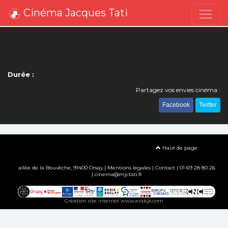
Cinéma Jacques Tati
Durée :
Partagez vos envies cinéma :
Facebook
Twitter
Haut de page
allée de la Bouvêche, 91400 Orsay |
Mentions légales
|
Contact
| 01 69 28 80 26
| cinema@mjctati.fr
Création site internet www.erakys.com