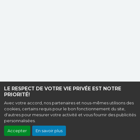
LE RESPECT DE VOTRE VIE PRIVÉE EST NOTRE
PRIORITÉ!
Avec votre accord, nos partenaires et nous-mêmes utilisons des
cookies, certains requis pour le bon fonctionnement du site,
d'autres pour mesurer votre activité et vous fournir des publicités
personnalisées.
Accepter
En savoir plus