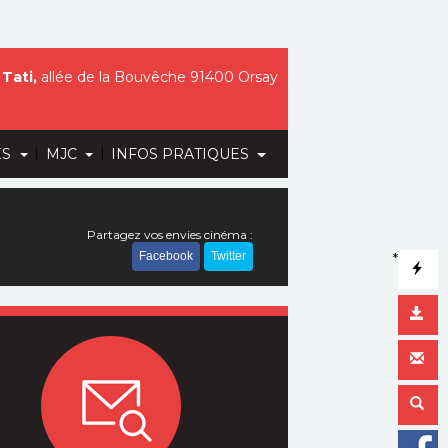
Tati,
allée de la Bouvêche 91400 Orsay
|
|
ES
MJC
INFOS PRATIQUES
Partagez vos envies cinéma :
Facebook
Twitter
*