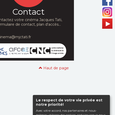
Contact
ntactez votre cinéma Jacques Tati,
rmulaire de contact, plan d'accès...
cinema@mjctati.fr
Haut de page
Le respect de votre vie privée est
notre priorité!
Avec votre accord, nos partenaires et nous-
mêmes utilisons des cookies, certains requis pour