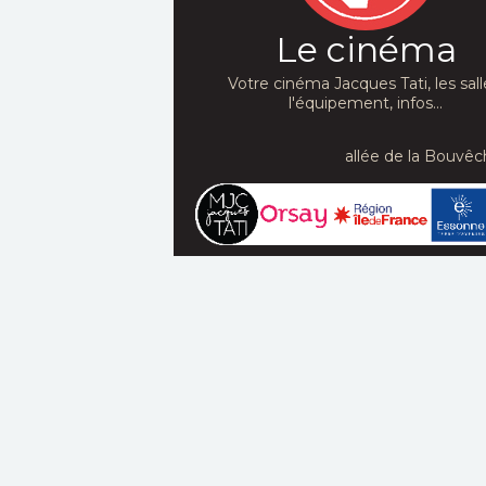
Le cinéma
Votre cinéma Jacques Tati, les sall
l'équipement, infos...
allée de la Bouvêc