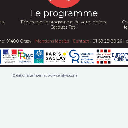
Le programme
es,
Télécharger le programme de votre cinéma
Co
Jacques Tati.
fo
he, 91400 Orsay |
Mentions légales
|
Contact
| 01 69 28 80 26 | 
Création site internet www.erakys.com