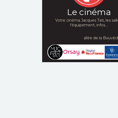
Le cinéma
Votre cinéma Jacques Tati, les sall
l'équipement, infos...
allée de la Bouvêc