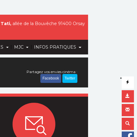
Tati,
allée de la Bouvêche 91400 Orsay
|
|
ES
MJC
INFOS PRATIQUES
Partagez vos envies cinéma :
Facebook
Twitter
*