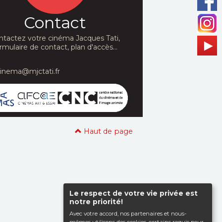
Contact
ntactez votre cinéma Jacques Tati,
rmulaire de contact, plan d'accès...
cinema@mjctati.fr
Haut de page
Le respect de votre vie privée est
notre priorité!
Avec votre accord, nos partenaires et nous-
mêmes utilisons des cookies, certains requis pour