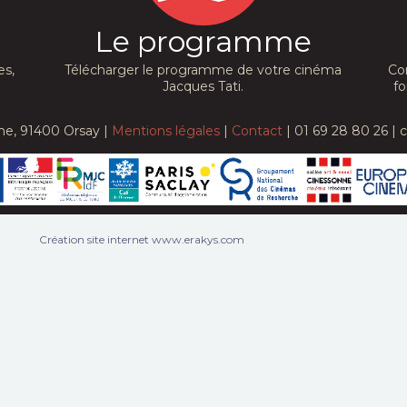
Le programme
es,
Télécharger le programme de votre cinéma
Co
Jacques Tati.
fo
he, 91400 Orsay |
Mentions légales
|
Contact
| 01 69 28 80 26 | 
Création site internet www.erakys.com