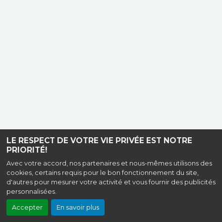
LE RESPECT DE VOTRE VIE PRIVÉE EST NOTRE
PRIORITÉ!
Avec votre accord, nos partenaires et nous-mêmes utilisons des
cookies, certains requis pour le bon fonctionnement du site,
d'autres pour mesurer votre activité et vous fournir des publicités
personnalisées.
Accepter
En savoir plus