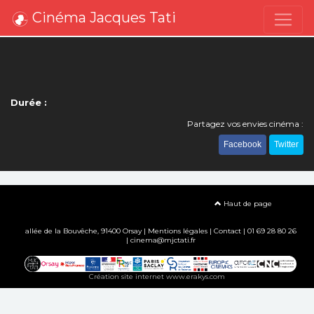
Cinéma Jacques Tati
Durée :
Partagez vos envies cinéma :
Facebook
Twitter
Haut de page
allée de la Bouvêche, 91400 Orsay |
Mentions légales
|
Contact
| 01 69 28 80 26
| cinema@mjctati.fr
Création site internet www.erakys.com