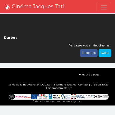
Cinéma Jacques Tati
Durée :
Partagez vos envies cinéma :
Facebook
Twitter
Haut de page
allée de la Bouvêche, 91400 Orsay |
Mentions légales
|
Contact
| 01 69 28 80 26
| cinema@mjctati.fr
Création site internet www.erakys.com