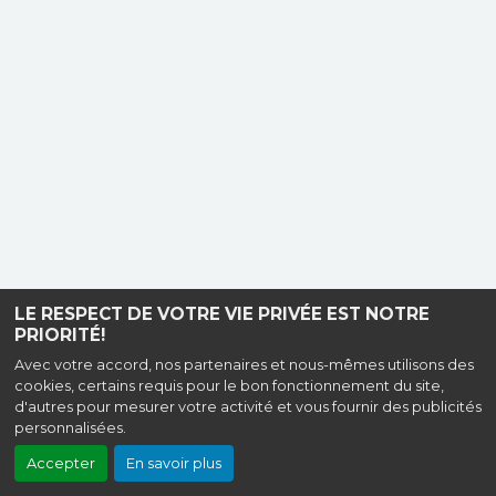
LE RESPECT DE VOTRE VIE PRIVÉE EST NOTRE
PRIORITÉ!
Avec votre accord, nos partenaires et nous-mêmes utilisons des
cookies, certains requis pour le bon fonctionnement du site,
d'autres pour mesurer votre activité et vous fournir des publicités
personnalisées.
Accepter
En savoir plus