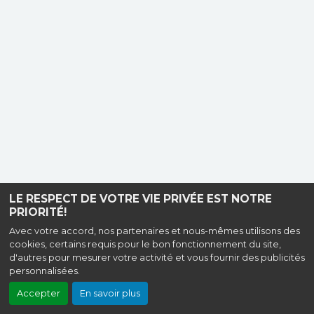
LE RESPECT DE VOTRE VIE PRIVÉE EST NOTRE
PRIORITÉ!
Avec votre accord, nos partenaires et nous-mêmes utilisons des
cookies, certains requis pour le bon fonctionnement du site,
d'autres pour mesurer votre activité et vous fournir des publicités
personnalisées.
Accepter
En savoir plus