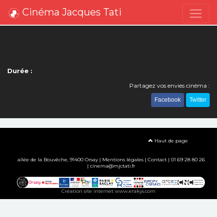
Cinéma Jacques Tati
Durée :
Partagez vos envies cinéma :
Facebook
Twitter
Haut de page
allée de la Bouvêche, 91400 Orsay |
Mentions légales
|
Contact
| 01 69 28 80 26
| cinema@mjctati.fr
Création site internet www.erakys.com