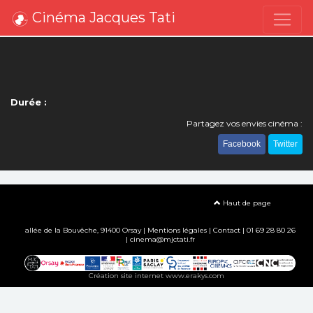
Cinéma Jacques Tati
Durée :
Partagez vos envies cinéma :
Facebook
Twitter
Haut de page
allée de la Bouvêche, 91400 Orsay |
Mentions légales
|
Contact
| 01 69 28 80 26
| cinema@mjctati.fr
Création site internet www.erakys.com