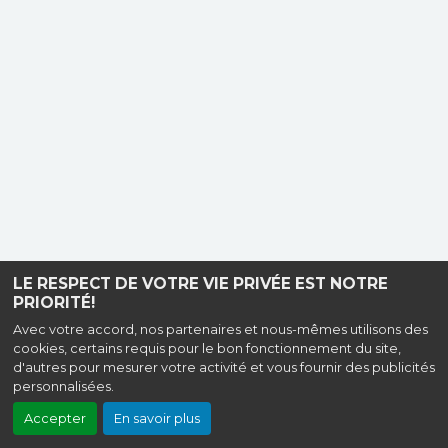
LE RESPECT DE VOTRE VIE PRIVÉE EST NOTRE
PRIORITÉ!
Avec votre accord, nos partenaires et nous-mêmes utilisons des
cookies, certains requis pour le bon fonctionnement du site,
d'autres pour mesurer votre activité et vous fournir des publicités
personnalisées.
Accepter
En savoir plus