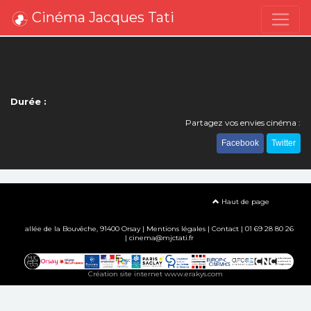
Cinéma Jacques Tati
Durée :
Partagez vos envies cinéma :
Facebook
Twitter
Haut de page
allée de la Bouvêche, 91400 Orsay |
Mentions légales
|
Contact
| 01 69 28 80 26
| cinema@mjctati.fr
Création site internet www.erakys.com