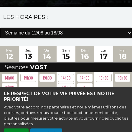
LES HORAIRES :
Mer
Jeu
Ven
Sam
Dim
Lun
Mar
12
13
14
15
16
17
18
Séances
VOST
14h00
19h30
19h30
14h00
14h00
19h30
19h30
19h30
19h30
19h30
LE RESPECT DE VOTRE VIE PRIVÉE EST NOTRE
PRIORITÉ!
Haut de page
Avec votre accord, nos partenaires et nous-mêmes utilisons des
cookies, certains requis pour le bon fonctionnement du site,
d'autres pour mesurer votre activité et vous fournir des publicités
allée de la Bouvêche, 91400 Orsay |
Mentions légales
|
Contact
| 01 69 28 80 26
| cinema@mjctati.fr
personnalisées.