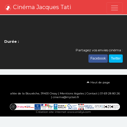
Cinéma Jacques Tati
Durée :
Partagez vos envies cinéma :
Facebook
Twitter
Haut de page
allée de la Bouvêche, 91400 Orsay |
Mentions légales
|
Contact
| 01 69 28 80 26
| cinema@mjctati.fr
Création site internet www.erakys.com