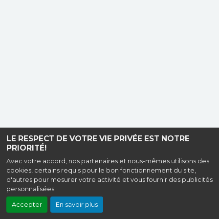
LE RESPECT DE VOTRE VIE PRIVÉE EST NOTRE
PRIORITÉ!
Avec votre accord, nos partenaires et nous-mêmes utilisons des
cookies, certains requis pour le bon fonctionnement du site,
d'autres pour mesurer votre activité et vous fournir des publicités
personnalisées.
Accepter
En savoir plus