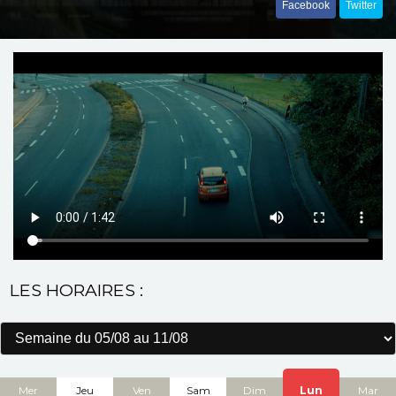
Facebook
Twitter
LES HORAIRES :
Mer
Jeu
Ven
Sam
Dim
Lun
Mar