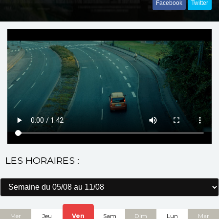
Facebook
Twitter
LES HORAIRES :
Mer
Jeu
Ven
Sam
Dim
Lun
Mar