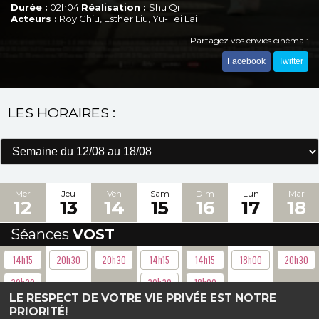
Durée :
02h04
Réalisation :
Shu Qi
Acteurs :
Roy Chiu, Esther Liu, Yu-Fei Lai
Partagez vos envies cinéma :
Facebook
Twitter
LES HORAIRES :
Mer
Jeu
Ven
Sam
Dim
Lun
Mar
12
13
14
15
16
17
18
Séances
VOST
14h15
20h30
20h30
14h15
14h15
18h00
20h30
20h30
20h30
18h00
LE RESPECT DE VOTRE VIE PRIVÉE EST NOTRE
PRIORITÉ!