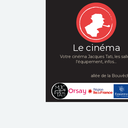
Le cinéma
Votre cinéma Jacques Tati, les sall
l'équipement, infos...
allée de la Bouvêc