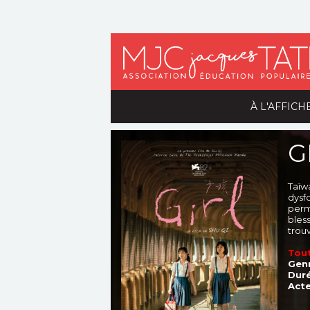
À L'AFFICH
G
Taïw
dysfo
perm
bles
trou
Tout
Genr
Duré
Acte