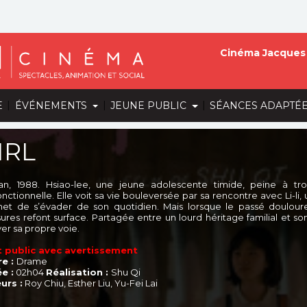
Cinéma Jacques 
|
|
|
E
ÉVÉNEMENTS
JEUNE PUBLIC
SÉANCES ADAPTÉ
IRL
an, 1988. Hsiao-lee, une jeune adolescente timide, peine à tr
nctionnelle. Elle voit sa vie bouleversée par sa rencontre avec Li-li, u
et de s’évader de son quotidien. Mais lorsque le passé doulour
sures refont surface. Partagée entre un lourd héritage familial et son
ver sa propre voie.
 public avec avertissement
e :
Drame
e :
02h04
Réalisation :
Shu Qi
urs :
Roy Chiu, Esther Liu, Yu-Fei Lai