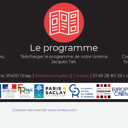
Le programme
es,
Télécharger le programme de votre cinéma
Co
Jacques Tati.
fo
he, 91400 Orsay |
Mentions légales
|
Contact
| 01 69 28 80 26 | 
Création site internet www.erakys.com