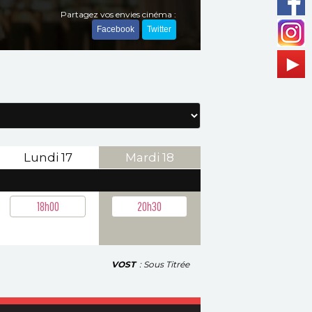
Partagez vos envies cinéma :
Facebook
Twitter
Lundi
17
Mardi
18
18h00
20h30
VOST
: Sous Titrée