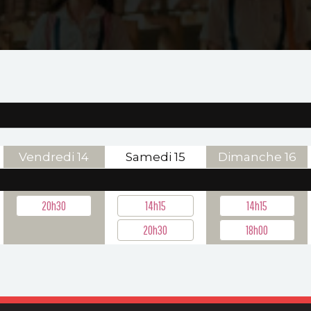
Vendredi
14
Samedi
15
Dimanche
16
20h30
14h15
14h15
20h30
18h00