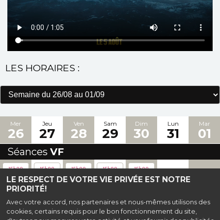
LES HORAIRES :
Mer
Jeu
Ven
Sam
Dim
Lun
Mar
26
27
28
29
30
31
01
Séances
VF
-
-
15h00
15h00
15h00
15h00
15h00
LE RESPECT DE VOTRE VIE PRIVÉE EST NOTRE
PRIORITÉ!
Haut de page
Avec votre accord, nos partenaires et nous-mêmes utilisons des
cookies, certains requis pour le bon fonctionnement du site,