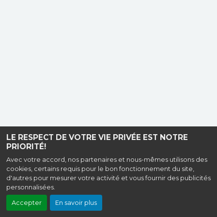
LE RESPECT DE VOTRE VIE PRIVÉE EST NOTRE
PRIORITÉ!
Avec votre accord, nos partenaires et nous-mêmes utilisons des
cookies, certains requis pour le bon fonctionnement du site,
d'autres pour mesurer votre activité et vous fournir des publicités
personnalisées.
Accepter
En savoir plus