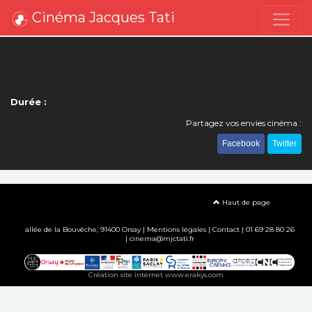
Cinéma Jacques Tati
Durée :
Partagez vos envies cinéma :
Facebook
Twitter
Haut de page
allée de la Bouvêche, 91400 Orsay |
Mentions légales
|
Contact
| 01 69 28 80 26
| cinema@mjctati.fr
Création site internet www.erakys.com