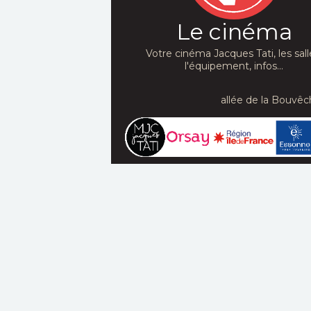
Le cinéma
Votre cinéma Jacques Tati, les sall
l'équipement, infos...
allée de la Bouvêc