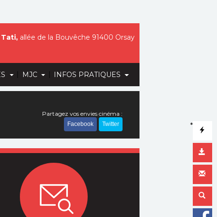
Tati,
allée de la Bouvêche 91400 Orsay
|
|
ES
MJC
INFOS PRATIQUES
Partagez vos envies cinéma :
Facebook
Twitter
*