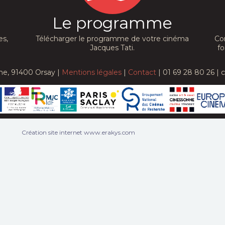
Le programme
es,
Télécharger le programme de votre cinéma
Co
Jacques Tati.
fo
he, 91400 Orsay |
Mentions légales
|
Contact
| 01 69 28 80 26 | 
Création site internet www.erakys.com