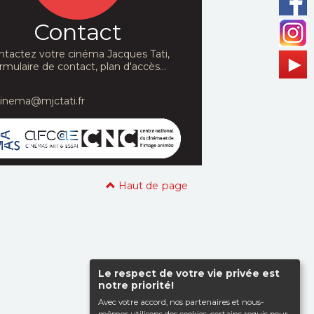
Contact
ntactez votre cinéma Jacques Tati,
rmulaire de contact, plan d'accès...
cinema@mjctati.fr
Haut de page
Le respect de votre vie privée est
notre priorité!
Avec votre accord, nos partenaires et nous-
mêmes utilisons des cookies, certains requis pour