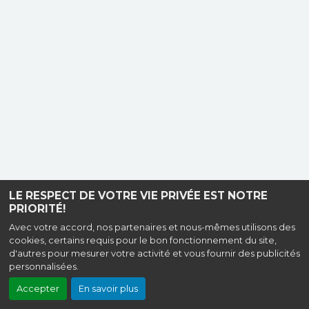
LE RESPECT DE VOTRE VIE PRIVÉE EST NOTRE
PRIORITÉ!
Avec votre accord, nos partenaires et nous-mêmes utilisons des
cookies, certains requis pour le bon fonctionnement du site,
d'autres pour mesurer votre activité et vous fournir des publicités
personnalisées.
Accepter
En savoir plus