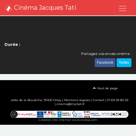
Cinéma Jacques Tati
Durée :
Partagez vos envies cinéma :
Facebook
Twitter
Haut de page
allée de la Bouvêche, 91400 Orsay |
Mentions légales
|
Contact
| 01 69 28 80 26
| cinema@mjctati.fr
Création site internet www.erakys.com