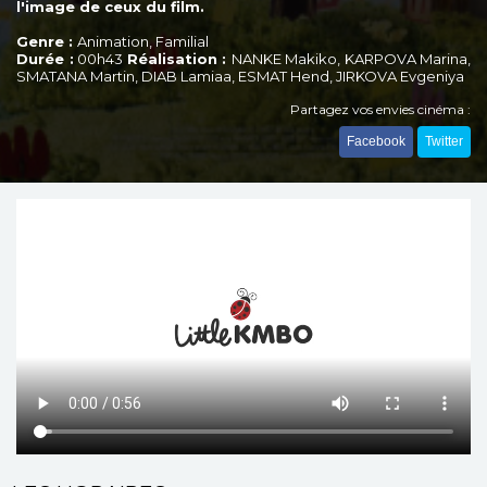
l'image de ceux du film.
Genre :
Animation, Familial
Durée :
00h43
Réalisation :
NANKE Makiko, KARPOVA Marina,
SMATANA Martin, DIAB Lamiaa, ESMAT Hend, JIRKOVA Evgeniya
Partagez vos envies cinéma :
Facebook
Twitter