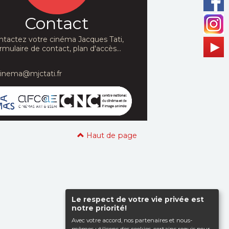
Contact
ntactez votre cinéma Jacques Tati,
rmulaire de contact, plan d'accès...
cinema@mjctati.fr
Haut de page
Le respect de votre vie privée est
notre priorité!
Avec votre accord, nos partenaires et nous-
mêmes utilisons des cookies, certains requis pour