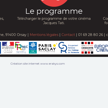
Le programme
es,
Télécharger le programme de votre cinéma
Co
Jacques Tati.
fo
he, 91400 Orsay |
Mentions légales
|
Contact
| 01 69 28 80 26 | 
Création site internet www.erakys.com