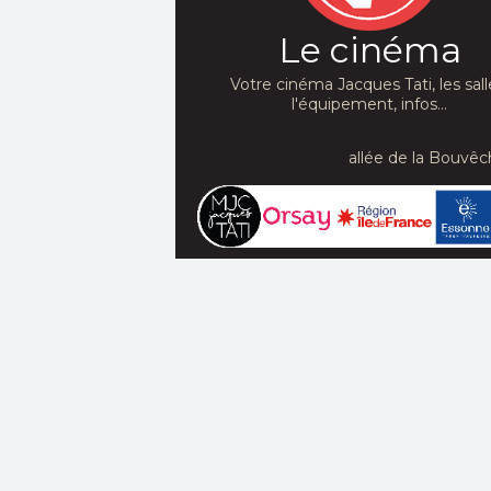
Le cinéma
Votre cinéma Jacques Tati, les sall
l'équipement, infos...
allée de la Bouvêc