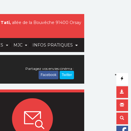
Tati,
allée de la Bouvêche 91400 Orsay
|
|
ES
MJC
INFOS PRATIQUES
Partagez vos envies cinéma :
Facebook
Twitter
*