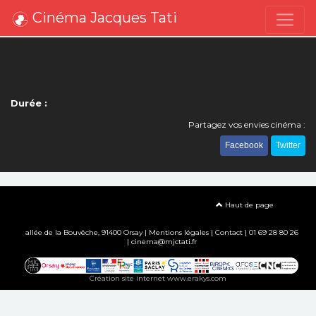
Cinéma Jacques Tati
Durée :
Partagez vos envies cinéma :
Facebook
Twitter
Haut de page
allée de la Bouvêche, 91400 Orsay |
Mentions légales
|
Contact
| 01 69 28 80 26
| cinema@mjctati.fr
Création site internet www.erakys.com