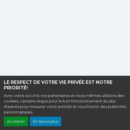
LE RESPECT DE VOTRE VIE PRIVÉE EST NOTRE
PRIORITÉ!
Avec votre accord, nos partenaires et nous-mêmes utilisons des
cookies, certains requis pour le bon fonctionnement du site,
d'autres pour mesurer votre activité et vous fournir des publicités
personnalisées.
Accepter
En savoir plus