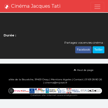
Cinéma Jacques Tati
Durée :
Partagez vos envies cinéma :
Facebook
Twitter
Haut de page
allée de la Bouvêche, 91400 Orsay |
Mentions légales
|
Contact
| 01 69 28 80 26
| cinema@mjctati.fr
Création site internet www.erakys.com