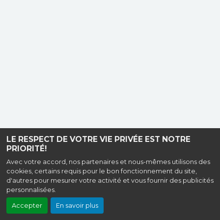
LE RESPECT DE VOTRE VIE PRIVÉE EST NOTRE
PRIORITÉ!
Avec votre accord, nos partenaires et nous-mêmes utilisons des
cookies, certains requis pour le bon fonctionnement du site,
d'autres pour mesurer votre activité et vous fournir des publicités
personnalisées.
Accepter
En savoir plus