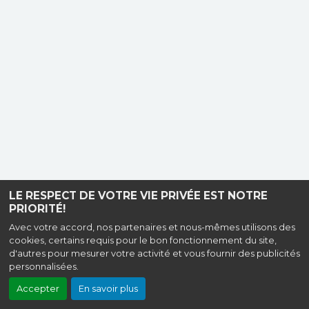
LE RESPECT DE VOTRE VIE PRIVÉE EST NOTRE
PRIORITÉ!
Avec votre accord, nos partenaires et nous-mêmes utilisons des
cookies, certains requis pour le bon fonctionnement du site,
d'autres pour mesurer votre activité et vous fournir des publicités
personnalisées.
Accepter
En savoir plus