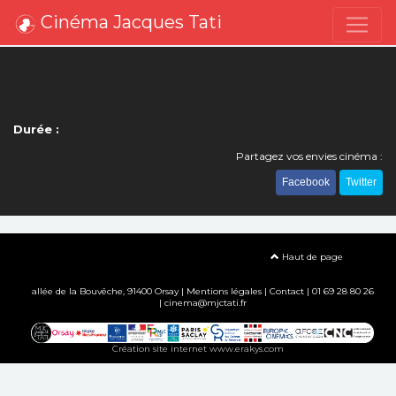
Cinéma Jacques Tati
Durée :
Partagez vos envies cinéma :
Facebook
Twitter
Haut de page
allée de la Bouvêche, 91400 Orsay |
Mentions légales
|
Contact
| 01 69 28 80 26
| cinema@mjctati.fr
Création site internet www.erakys.com