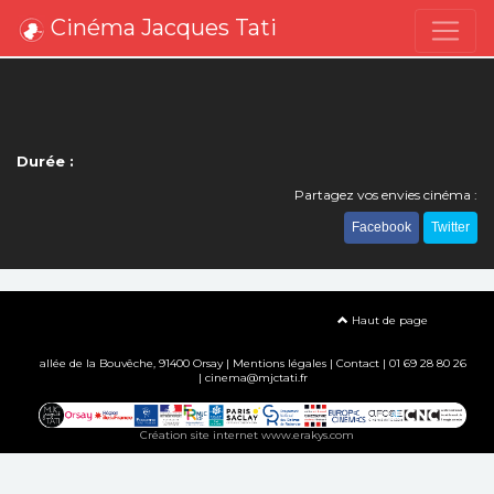
Cinéma Jacques Tati
Durée :
Partagez vos envies cinéma :
Facebook
Twitter
Haut de page
allée de la Bouvêche, 91400 Orsay |
Mentions légales
|
Contact
| 01 69 28 80 26
| cinema@mjctati.fr
Création site internet www.erakys.com