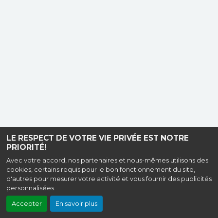
LE RESPECT DE VOTRE VIE PRIVÉE EST NOTRE
PRIORITÉ!
Avec votre accord, nos partenaires et nous-mêmes utilisons des
cookies, certains requis pour le bon fonctionnement du site,
d'autres pour mesurer votre activité et vous fournir des publicités
personnalisées.
Accepter
En savoir plus