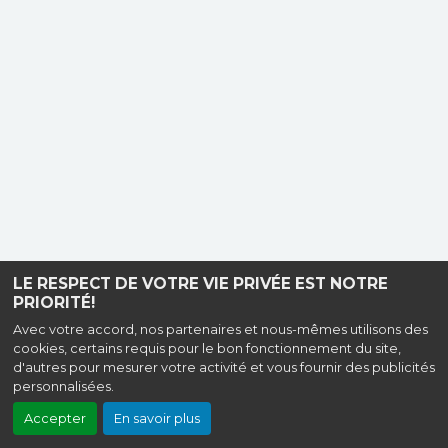
LE RESPECT DE VOTRE VIE PRIVÉE EST NOTRE
PRIORITÉ!
Avec votre accord, nos partenaires et nous-mêmes utilisons des
cookies, certains requis pour le bon fonctionnement du site,
d'autres pour mesurer votre activité et vous fournir des publicités
personnalisées.
Accepter
En savoir plus