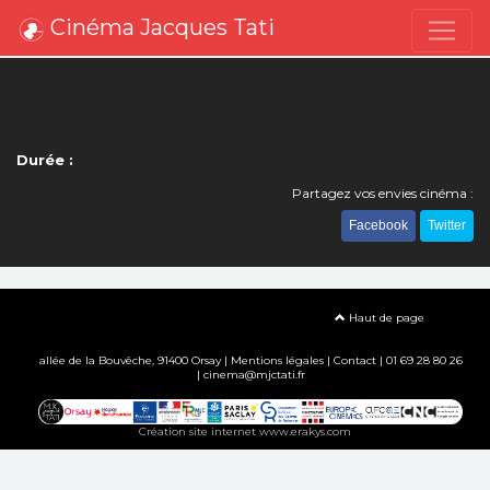
Cinéma Jacques Tati
Durée :
Partagez vos envies cinéma :
Facebook
Twitter
Haut de page
allée de la Bouvêche, 91400 Orsay |
Mentions légales
|
Contact
| 01 69 28 80 26
| cinema@mjctati.fr
Création site internet www.erakys.com