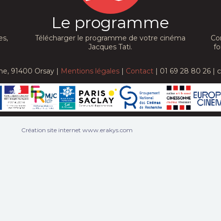
Le programme
es,
Télécharger le programme de votre cinéma
Co
Jacques Tati.
fo
he, 91400 Orsay |
Mentions légales
|
Contact
| 01 69 28 80 26 | 
Création site internet www.erakys.com