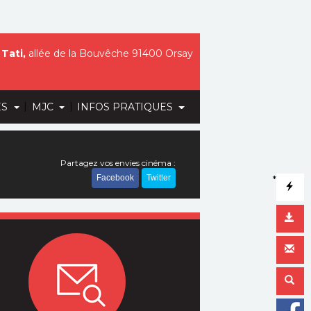
Tati,
allée de la Bouvêche 91400 Orsay
|
|
ES
MJC
INFOS PRATIQUES
Partagez vos envies cinéma :
Facebook
Twitter
*