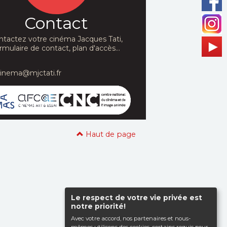
Contact
ntactez votre cinéma Jacques Tati,
rmulaire de contact, plan d'accès...
cinema@mjctati.fr
Haut de page
Le respect de votre vie privée est
notre priorité!
Avec votre accord, nos partenaires et nous-
mêmes utilisons des cookies, certains requis pour