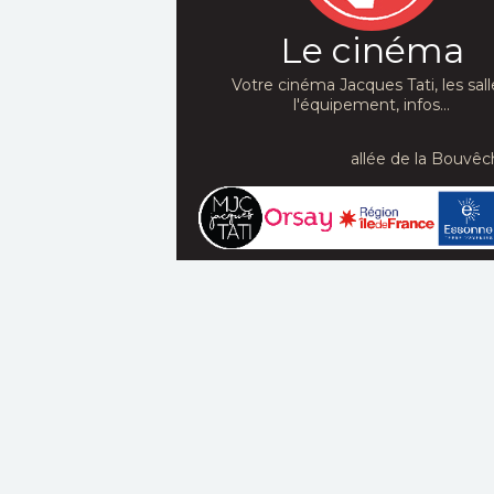
Le cinéma
Votre cinéma Jacques Tati, les sall
l'équipement, infos...
allée de la Bouvêc