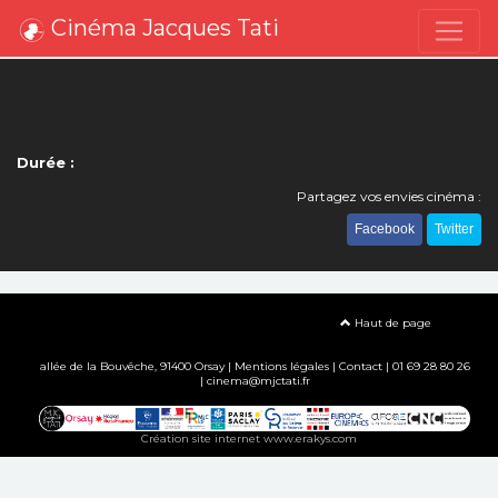
Cinéma Jacques Tati
Durée :
Partagez vos envies cinéma :
Facebook
Twitter
Haut de page
allée de la Bouvêche, 91400 Orsay |
Mentions légales
|
Contact
| 01 69 28 80 26
| cinema@mjctati.fr
Création site internet www.erakys.com