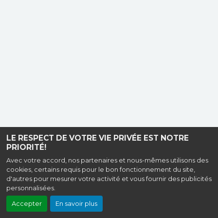
LE RESPECT DE VOTRE VIE PRIVÉE EST NOTRE
PRIORITÉ!
Avec votre accord, nos partenaires et nous-mêmes utilisons des
cookies, certains requis pour le bon fonctionnement du site,
d'autres pour mesurer votre activité et vous fournir des publicités
personnalisées.
Accepter
En savoir plus