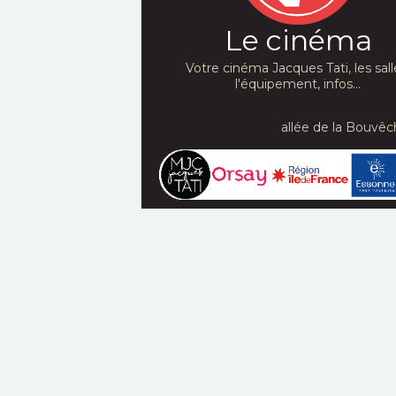
Le cinéma
Votre cinéma Jacques Tati, les sall
l'équipement, infos...
allée de la Bouvêc