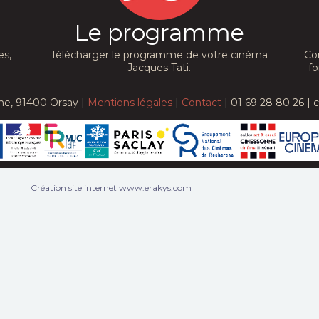
Le programme
es,
Télécharger le programme de votre cinéma
Co
Jacques Tati.
fo
he, 91400 Orsay |
Mentions légales
|
Contact
| 01 69 28 80 26 | 
Création site internet www.erakys.com