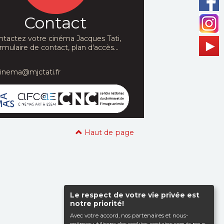
Contact
ntactez votre cinéma Jacques Tati,
rmulaire de contact, plan d'accès...
cinema@mjctati.fr
Haut de page
Le respect de votre vie privée est
notre priorité!
Avec votre accord, nos partenaires et nous-
mêmes utilisons des cookies, certains requis pour