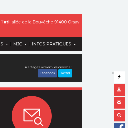
Tati,
allée de la Bouvêche 91400 Orsay
|
|
ES
MJC
INFOS PRATIQUES
Partagez vos envies cinéma :
Facebook
Twitter
*