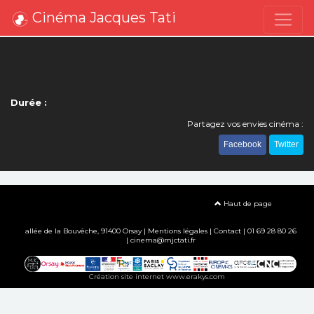
Cinéma Jacques Tati
Durée :
Partagez vos envies cinéma :
Facebook
Twitter
Haut de page
allée de la Bouvêche, 91400 Orsay |
Mentions légales
|
Contact
| 01 69 28 80 26
| cinema@mjctati.fr
Création site internet www.erakys.com