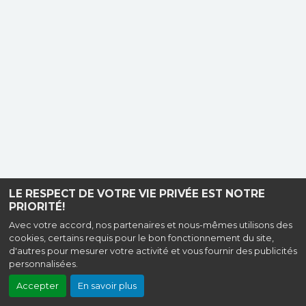
LE RESPECT DE VOTRE VIE PRIVÉE EST NOTRE
PRIORITÉ!
Avec votre accord, nos partenaires et nous-mêmes utilisons des
cookies, certains requis pour le bon fonctionnement du site,
d'autres pour mesurer votre activité et vous fournir des publicités
personnalisées.
Accepter
En savoir plus