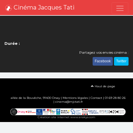
Cinéma Jacques Tati
Durée :
Partagez vos envies cinéma :
Facebook
Twitter
Haut de page
allée de la Bouvêche, 91400 Orsay |
Mentions légales
|
Contact
| 01 69 28 80 26
| cinema@mjctati.fr
Création site internet www.erakys.com