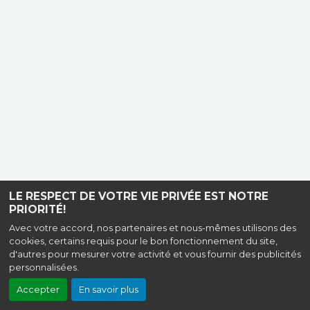
LE RESPECT DE VOTRE VIE PRIVÉE EST NOTRE
PRIORITÉ!
Avec votre accord, nos partenaires et nous-mêmes utilisons des
cookies, certains requis pour le bon fonctionnement du site,
d'autres pour mesurer votre activité et vous fournir des publicités
personnalisées.
Accepter
En savoir plus