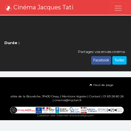
Cinéma Jacques Tati
Durée :
Partagez vos envies cinéma :
Facebook
Twitter
Haut de page
allée de la Bouvêche, 91400 Orsay |
Mentions légales
|
Contact
| 01 69 28 80 26
| cinema@mjctati.fr
Création site internet www.erakys.com