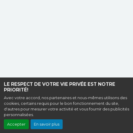
LE RESPECT DE VOTRE VIE PRIVÉE EST NOTRE
PRIORITÉ!
Avec votre accord, nos partenaires et nous-mêmes utilisons des
cookies, certains requis pour le bon fonctionnement du site,
d'autres pour mesurer votre activité et vous fournir des publicités
personnalisées.
Accepter
En savoir plus