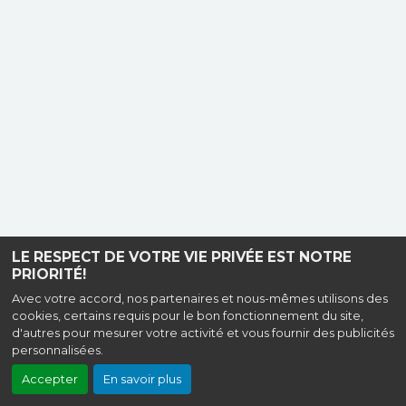
LE RESPECT DE VOTRE VIE PRIVÉE EST NOTRE
PRIORITÉ!
Avec votre accord, nos partenaires et nous-mêmes utilisons des
cookies, certains requis pour le bon fonctionnement du site,
d'autres pour mesurer votre activité et vous fournir des publicités
personnalisées.
Accepter
En savoir plus