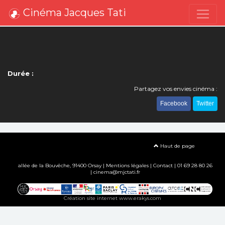
Cinéma Jacques Tati
Durée :
Partagez vos envies cinéma :
Facebook
Twitter
Haut de page
allée de la Bouvêche, 91400 Orsay |
Mentions légales
|
Contact
| 01 69 28 80 26
| cinema@mjctati.fr
Création site internet www.erakys.com