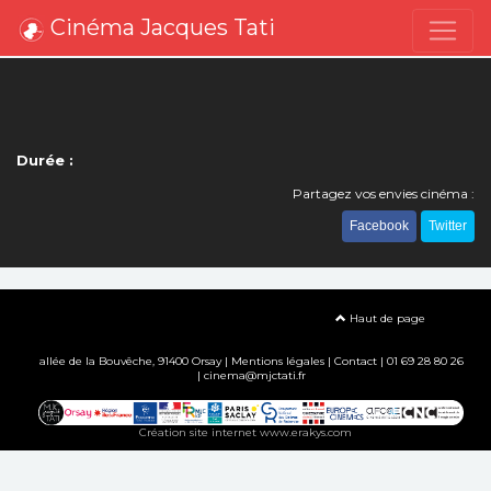
Cinéma Jacques Tati
Durée :
Partagez vos envies cinéma :
Facebook
Twitter
Haut de page
allée de la Bouvêche, 91400 Orsay |
Mentions légales
|
Contact
| 01 69 28 80 26
| cinema@mjctati.fr
Création site internet www.erakys.com