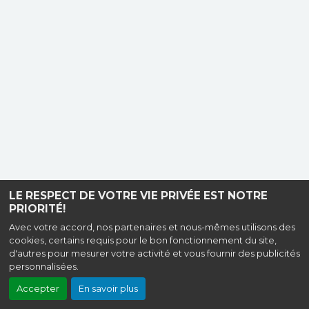
LE RESPECT DE VOTRE VIE PRIVÉE EST NOTRE
PRIORITÉ!
Avec votre accord, nos partenaires et nous-mêmes utilisons des
cookies, certains requis pour le bon fonctionnement du site,
d'autres pour mesurer votre activité et vous fournir des publicités
personnalisées.
Accepter
En savoir plus